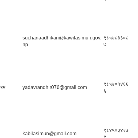
suchanaadhikari@kawilasimun.gov.
९८५७८३३०८
np
७
९८५७०१४६६
्रम
yadavrandhir076@gmail.com
६
९८४५०३४२७
kabilasimun@gmail.com
९