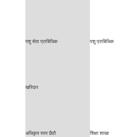
पशु सेवा प्राबिधिक
पशु प्राबिधिक
खरिदार
अधिकृत स्तर छैठाै
शिक्षा शाखा