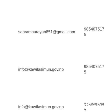
985407517
sahramnarayan851@gmail.com
5
985407517
info@kawilasimun.gov.np
5
९८५४०७५१७
info@kawilasimun.gov.np
५