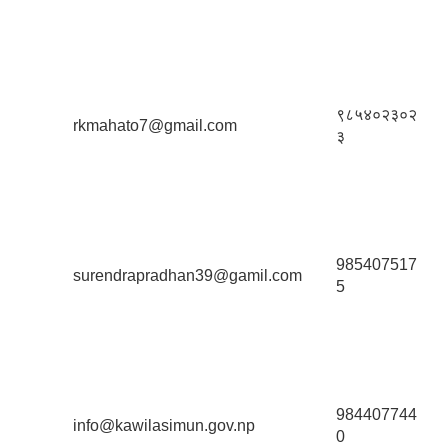
९८५४०२३०२
rkmahato7@gmail.com
३
985407517
surendrapradhan39@gamil.com
5
984407744
info@kawilasimun.gov.np
0