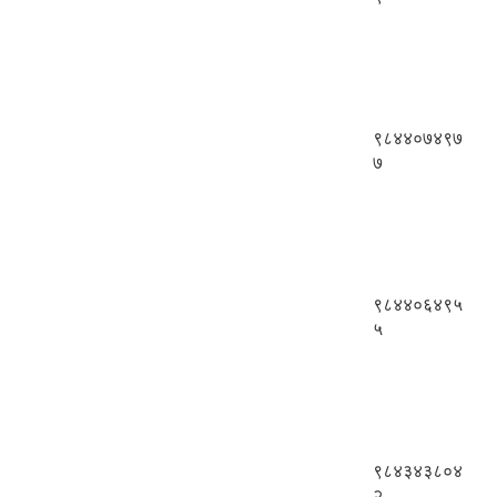
९८४४०७४९७
७
९८४४०६४९५
५
९८४३४३८०४
२