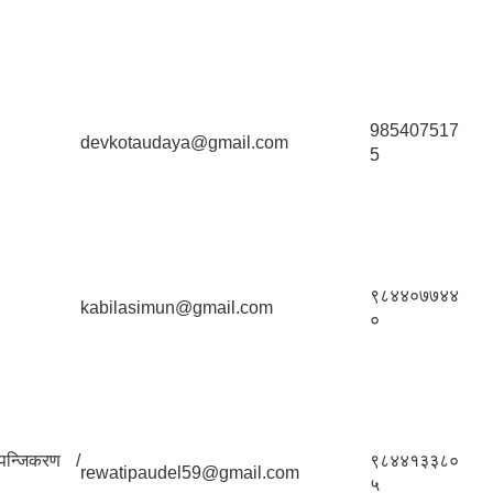
985407517
devkotaudaya@gmail.com
5
९८४४०७७४४
kabilasimun@gmail.com
०
पन्जिकरण /
९८४४१३३८०
rewatipaudel59@gmail.com
५