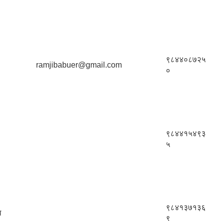
९८४४०८७२५
ramjibabuer@gmail.com
०
९८४४१५४९३
५
९८४१३७१३६
ख
९