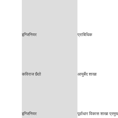
इन्जिनियर
प्राबिधिक
कविराज छैठो
आयुर्बेद शाखा
इन्जिनियर
पूर्वाधार विकास शाखा प्रमु