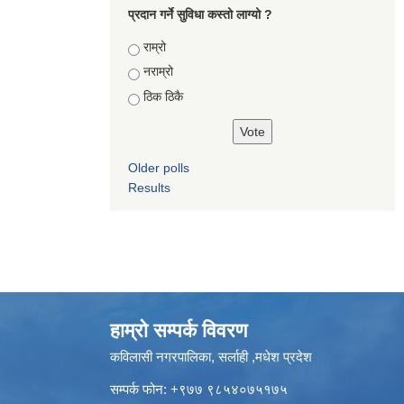
प्रदान गर्ने सुविधा कस्तो लाग्यो ?
Choices
राम्रो
नराम्रो
ठिक ठिकै
Older polls
Results
हाम्रो सम्पर्क विवरण
कविलासी नगरपालिका, सर्लाही ,मधेश प्रदेश
सम्पर्क फोन: +९७७ ९८५४०७५१७५