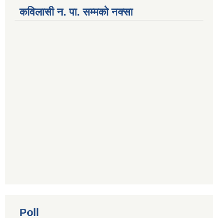
कविलासी न. पा. सम्मकाे नक्सा
National Population and Housing Census 2021 of Kabilasi Municipality
Poll