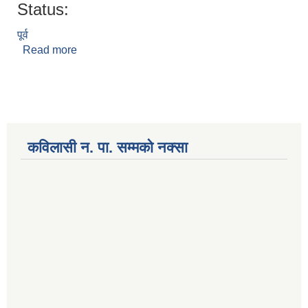
Status:
पूर्व
Read more
about सुरेन्द्र राय
National Population and Housing Census 2021 of Kabilasi Municipality
कविलासी न. पा. सम्मकाे नक्सा