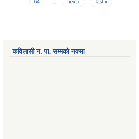
64
…
next ›
last »
कविलासी न. पा. सम्मकाे नक्सा