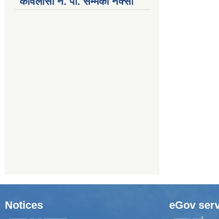
कविलासी न. पा. सम्मकाे नक्सा
Notices
eGov serv