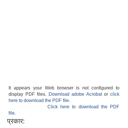
National Population and Housing Census 2021 of Kabilasi Municipality
It appears your Web browser is not configured to
display PDF files.
Download adobe Acrobat
or
click
here to download the PDF file.
Click here to download the PDF
file.
प्रकार: