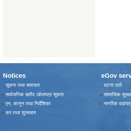
Notices
eGov serv
सूचना तथा समाचार
घटना दर्ता
सार्वजनिक खरीद /बोलपत्र सूचना
सामाजिक सुरक्ष
एन, कानुन तथा निर्देशिका
नागरिक वडापत्
कर तथा शुल्कहरु