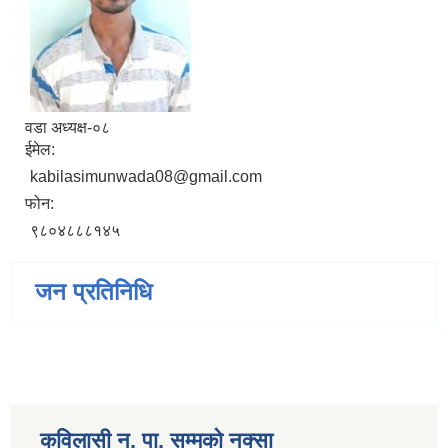
वडा अध्यक्ष-०८
ईमेल:
kabilasimunwada08@gmail.com
फोन:
९८०४८८८१४५
जन प्रतिनिधि
कविलासी न. पा. सम्मकाे नक्सा