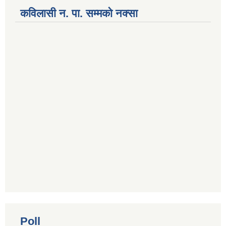
कविलासी न. पा. सम्मकाे नक्सा
National Population and Housing Census 2021 of Kabilasi Municipality
Poll