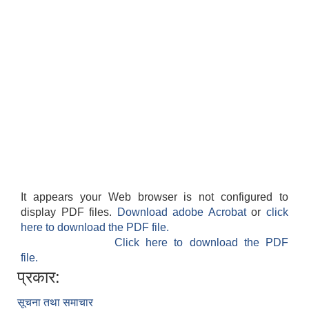
National Population and Housing Census 2021 of Kabilasi Municipality
It appears your Web browser is not configured to
display PDF files.
Download adobe Acrobat
or
click
here to download the PDF file.
Click here to download the PDF
file.
प्रकार:
सूचना तथा समाचार