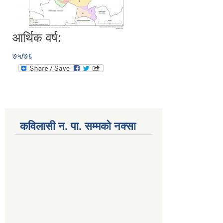
आर्थिक वर्ष:
७५/७६
कविलासी न. पा. सम्मकाे नक्सा