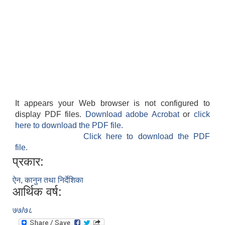
National Population and Housing Census 2021 of Kabilasi Municipality
It appears your Web browser is not configured to
display PDF files.
Download adobe Acrobat
or
click
here to download the PDF file.
Click here to download the PDF
file.
प्रकार:
ऐन, कानुन तथा निर्देशिका
आर्थिक वर्ष:
७७/७८