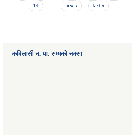
14
…
next ›
last »
कविलासी न. पा. सम्मकाे नक्सा
National Population and Housing Census 2021 of Kabilasi Municipality